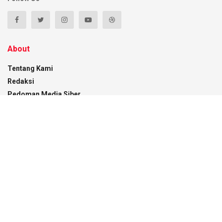
About
Tentang Kami
Redaksi
Pedoman Media Siber
Disclaimer
Kontak
Recent News
Menaker RI Beri Kuliah Umum di UMK, Gubernur
Sultra Dorong Penguatan SDM Hadapi
Perubahan Dunia Kerja
05/08/2026
Kemenko Polkam Dorong Penguatan