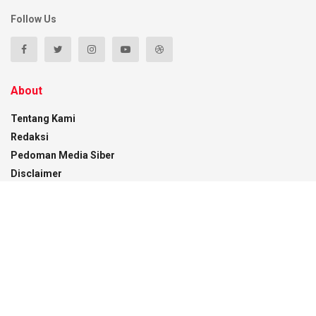
Follow Us
About
Tentang Kami
Redaksi
Pedoman Media Siber
Disclaimer
Kontak
Recent News
Menaker RI Beri Kuliah Umum di UMK, Gubernur
Sultra Dorong Penguatan SDM Hadapi
Perubahan Dunia Kerja
05/08/2026