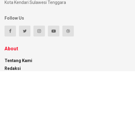
Kota Kendari Sulawesi Tenggara
Follow Us
About
Tentang Kami
Redaksi
Pedoman Media Siber
Disclaimer
Kontak
Recent News
Pemkot Kendari Pantau Distribusi BBM Subsidi
di Empat SPBU
07/08/2026