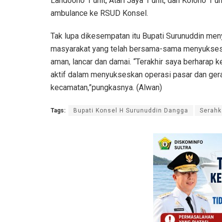
Landoono 1 unit, Atari Jaya 1 unit, dan Kolono 1 un
ambulance ke RSUD Konsel.
Tak lupa dikesempatan itu Bupati Surunuddin me
masyarakat yang telah bersama-sama menyukses
aman, lancar dan damai. “Terakhir saya berharap k
aktif dalam menyukseskan operasi pasar dan ger
kecamatan,”pungkasnya. (Alwan)
Tags:
Bupati Konsel H Surunuddin Dangga
Serahk