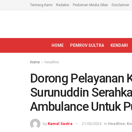
Tentang Kami
Redaksi
Pedoman Media Siber
Disclaimer
HOME
PEMROV SULTRA
KENDARI
Home
Headline
Dorong Pelayanan K
Surunuddin Serahka
Ambulance Untuk 
by
Kamal Sastra
21/03/2024
in
Headline
,
Ko