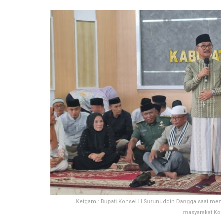
Ketgam : Bupati Konsel H Surunuddin Dangga saat m
masyarakat Ko