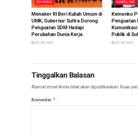
EDUKASI
HEADLINE
Menaker RI Beri Kuliah Umum di
Kemenko P
UMK, Gubernur Sultra Dorong
Penguatan 
Penguatan SDM Hadapi
Komunikasi 
Perubahan Dunia Kerja
Publik di Su
05/08/2026
05/08/2026
Tinggalkan Balasan
Alamat email Anda tidak akan dipublikasikan.
Ruas yan
*
Komentar