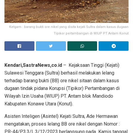
Ketgam : barang bukti ore nikel yang disita kejati Sultra dalam kasus dugaan
Tipikor pertambangan di WIUP PT Antam Konut
Kendari,SastraNews,co.id
– Kejaksaan Tinggi (Kejati)
Sulawesi Tenggara (Sultra) berhasil melakukan lelang
terhadap barang bukti (BB) ore nikel sitaan dalam kasus
dugaan tindak pidana Korupsi (Tipikor) Pertambangan di
Wilayah Izin Usaha (WIUP) PT. Antam blok Mandiodo
Kabupaten Konawe Utara (Konut).
Asisten Inteligen (Asintel) Kejati Sultra, Ade Hermawan
mengatakan, proses lelang BB ore nikel dengan Nomor :
PR-44/P.3.3/L.3/12/2023 berlangsung pada Kamis tanggal