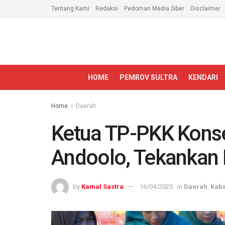
Tentang Kami
Redaksi
Pedoman Media Siber
Disclaimer
HOME
PEMROV SULTRA
KENDARI
Home
Daerah
Ketua TP-PKK Konse
Andoolo, Tekankan 
by
Kamal Sastra
16/04/2025
in
Daerah
,
Kab