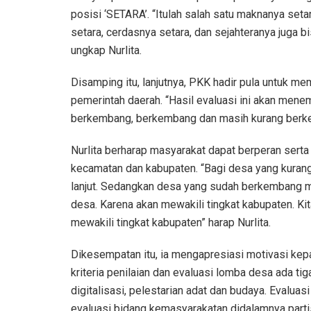
posisi ‘SETARA’. “Itulah salah satu maknanya seta
setara, cerdasnya setara, dan sejahteranya juga b
ungkap Nurlita.
Disamping itu, lanjutnya, PKK hadir pula untuk 
pemerintah daerah. “Hasil evaluasi ini akan men
berkembang, berkembang dan masih kurang berke
Nurlita berharap masyarakat dapat berperan ser
kecamatan dan kabupaten. “Bagi desa yang kura
lanjut. Sedangkan desa yang sudah berkembang m
desa. Karena akan mewakili tingkat kabupaten. K
mewakili tingkat kabupaten” harap Nurlita.
Dikesempatan itu, ia mengapresiasi motivasi kepa
kriteria penilaian dan evaluasi lomba desa ada ti
digitalisasi, pelestarian adat dan budaya. Evalua
evaluasi bidang kemasyarakatan didalamnya partis