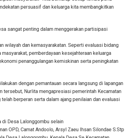
endekatan persuasif dan keluarga kita membangkitkan
desa sangat penting dalam menggerakan partisipasi
an wilayah dan kemasyarakatan. Seperti evaluasi bidang
ga masyarakat, pemberdayaan kesejahteraan keluarga
, ekonomi penanggulangan kemiskinan serta peningkatan
 dilakukan dengan pemantauan secara langsung di lapangan
n tersebut, Nurlita mengapresiasi pemerintah Kecamatan
lah berperan serta dalam ajang penilaian dan evaluasi
sa di Desa Lalonggombu selain
mpinan OPD, Camat Andoolo, Arsyl Zaeu Ihsan Silondae S.Stp
ala Desa Lalonggombu, Kepala Desa Se Kecamatan