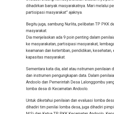
dihadirkan banyak masyarakatnya. Mari melalui p
partisipasi masyarakat” ajaknya.
Begitu juga, sambung Nurlita, pelibatan TP PKK 
masyarakat.
Dia menjelaskan ada 9 poin penting dalam penilai
ke masyarakatan, partisipasi masyarakat, lemba
keamanan dan ketertiban, pendidikan, kesehatan
kapasitas masyarakat.
Sementara kata dia, alat atau nstrumen penilaian
dan instrumen pengungkapan data. Dalam penilaia
Andoolo dan Pemerintah Desa Lalonggombu yang te
lomba desa di Kecamatan Andoolo.
Untuk diketahui penilaian dan evaluasi lomba de
dihadiri tim penilai lomba desa, juga dihadiri pi
M.Si dan Ketua TP PKK Kecamatan Andoolo, Kep