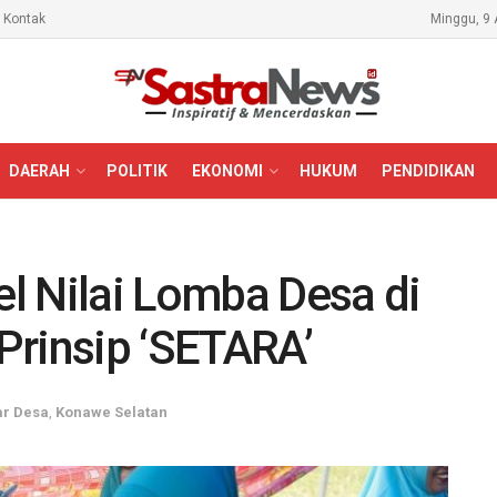
Kontak
Minggu, 9 
DAERAH
POLITIK
EKONOMI
HUKUM
PENDIDIKAN
l Nilai Lomba Desa di
Prinsip ‘SETARA’
ar Desa
,
Konawe Selatan