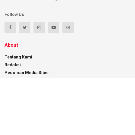
Follow Us
About
Tentang Kami
Redaksi
Pedoman Media Siber
Disclaimer
Kontak
Recent News
Pemkot Kendari Pantau Distribusi BBM Subsidi
di Empat SPBU
07/08/2026