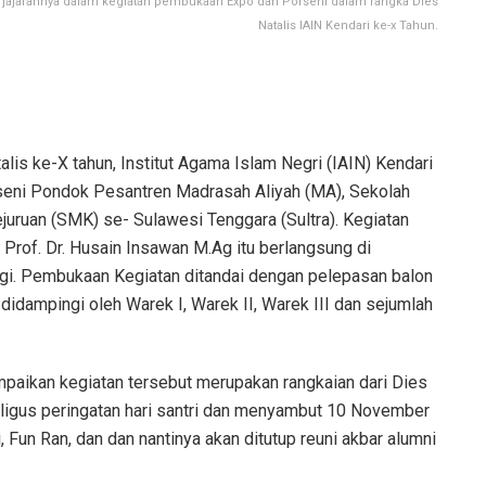
ma jajarannya dalam kegiatan pembukaan Expo dan Porseni dalam rangka Dies
Natalis IAIN Kendari ke-x Tahun.
lis ke-X tahun, Institut Agama Islam Negri (IAIN) Kendari
seni Pondok Pesantren Madrasah Aliyah (MA), Sekolah
ruan (SMK) se- Sulawesi Tenggara (Sultra). Kegiatan
 Prof. Dr. Husain Insawan M.Ag itu berlangsung di
gi. Pembukaan Kegiatan ditandai dengan pelepasan balon
didampingi oleh Warek I, Warek II, Warek III dan sejumlah
paikan kegiatan tersebut merupakan rangkaian dari Dies
aligus peringatan hari santri dan menyambut 10 November
un Ran, dan dan nantinya akan ditutup reuni akbar alumni