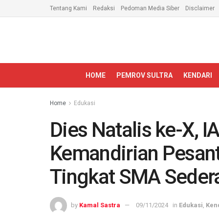
Tentang Kami
Redaksi
Pedoman Media Siber
Disclaimer
HOME
PEMROV SULTRA
KENDARI
Home
Edukasi
Dies Natalis ke-X, I
Kemandirian Pesant
Tingkat SMA Sederaj
by
Kamal Sastra
09/11/2024
in
Edukasi
,
Ken