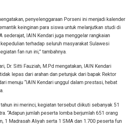
mengatakan, penyelenggaraan Porseni ini menjadi kalender
 memantik keinginan para siswa untuk melanjutkan studi di
A sederajat, IAIN Kendari juga menggelar rangkaian
k kepedulian terhadap seluruh masyarakat Sulawesi
iatan fan run ini,” tambahnya.
ri, Dr. Sitti Fauziah, M.Pd mengatakan, IAIN Kendari
tidak lepas dari arahan dan petunjuk dari bapak Rektor
dari menuju “IAIN Kendari unggul dalam prestasi, hebat
a.
tahun ini merinci, kegiatan tersebut diikuti sebanyak 51
a. “Adapun jumlah peserta lomba berjumlah 651 orang
en, 1 Madrasah Aliyah serta 1 SMA dan 1.700 peserta fun