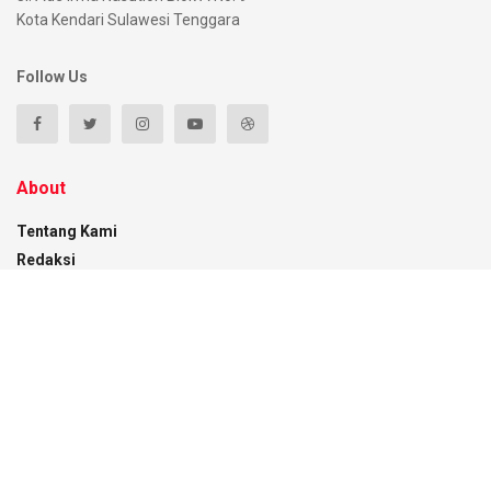
Kota Kendari Sulawesi Tenggara
Follow Us
About
Tentang Kami
Redaksi
Pedoman Media Siber
Disclaimer
Kontak
Recent News
Pemkot Kendari Pantau Distribusi BBM Subsidi
di Empat SPBU