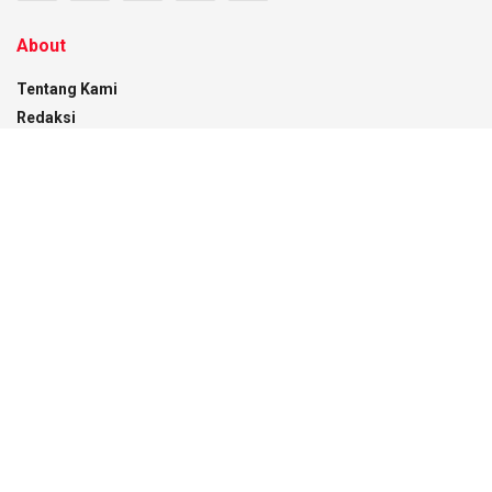
About
Tentang Kami
Redaksi
Pedoman Media Siber
Disclaimer
Kontak
Recent News
Pemkot Kendari Pantau Distribusi BBM Subsidi
di Empat SPBU
07/08/2026
Menaker RI Beri Kuliah Umum di UMK, Gubernur
Sultra Dorong Penguatan SDM Hadapi
Perubahan Dunia Kerja
05/08/2026