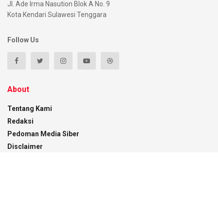
Jl. Ade Irma Nasution Blok A No. 9
Kota Kendari Sulawesi Tenggara
Follow Us
About
Tentang Kami
Redaksi
Pedoman Media Siber
Disclaimer
Kontak
Recent News
Menaker RI Beri Kuliah Umum di UMK, Gubernur
Sultra Dorong Penguatan SDM Hadapi