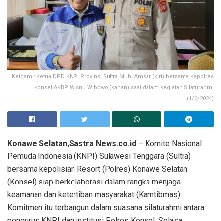
Ketgam : Ketua DPD KNPI Provinsi Sultra Muh. Amsar (kiri) bersama Kapolres
Konsel AKBP Wisnu Wibowo (kanan) saat dalam kegiatan Silaturahmi
(1/6/2024)
Konawe Selatan,Sastra News.co.id
– Komite Nasional
Pemuda Indonesia (KNPI) Sulawesi Tenggara (Sultra)
bersama kepolisian Resort (Polres) Konawe Selatan
(Konsel) siap berkolaborasi dalam rangka menjaga
keamanan dan ketertiban masyarakat (Kamtibmas).
Komitmen itu terbangun dalam suasana silaturahmi antara
pengurus KNPI dan institusi Polres Konsel, Selasa,