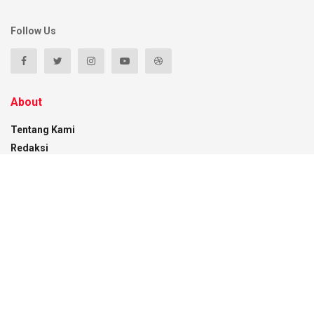
Follow Us
About
Tentang Kami
Redaksi
Pedoman Media Siber
Disclaimer
Kontak
Recent News
Pemkot Kendari Pantau Distribusi BBM Subsidi
di Empat SPBU
07/08/2026