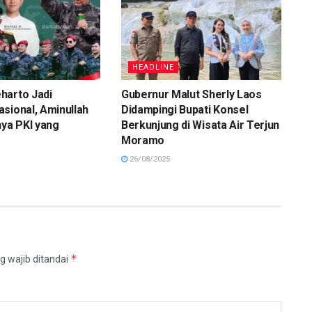
HEADLINE
harto Jadi
Gubernur Malut Sherly Laos
sional, Aminullah
Didampingi Bupati Konsel
nya PKI yang
Berkunjung di Wisata Air Terjun
Moramo
26/08/2025
*
g wajib ditandai