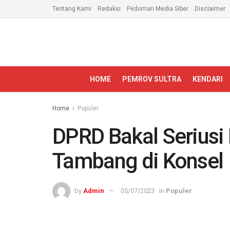
Tentang Kami
Redaksi
Pedoman Media Siber
Disclaimer
HOME
PEMROV SULTRA
KENDARI
Home
Populer
DPRD Bakal Serius
Tambang di Konsel
by
Admin
05/07/2023
in
Populer