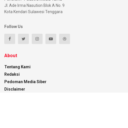
Jl. Ade Irma Nasution Blok A No. 9
Kota Kendari Sulawesi Tenggara
Follow Us
About
Tentang Kami
Redaksi
Pedoman Media Siber
Disclaimer
Kontak
Recent News
Menaker RI Beri Kuliah Umum di UMK, Gubernur
Sultra Dorong Penguatan SDM Hadapi